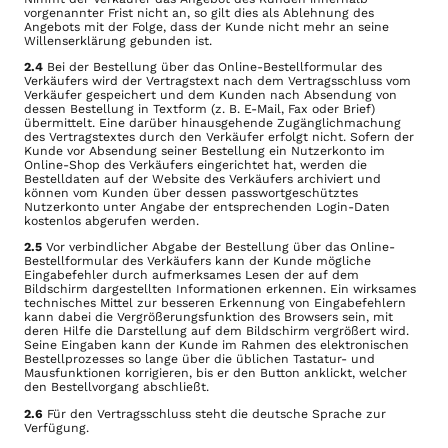
vorgenannter Frist nicht an, so gilt dies als Ablehnung des
Angebots mit der Folge, dass der Kunde nicht mehr an seine
Willenserklärung gebunden ist.
2.4
Bei der Bestellung über das Online-Bestellformular des
Verkäufers wird der Vertragstext nach dem Vertragsschluss vom
Verkäufer gespeichert und dem Kunden nach Absendung von
dessen Bestellung in Textform (z. B. E-Mail, Fax oder Brief)
übermittelt. Eine darüber hinausgehende Zugänglichmachung
des Vertragstextes durch den Verkäufer erfolgt nicht. Sofern der
Kunde vor Absendung seiner Bestellung ein Nutzerkonto im
Online-Shop des Verkäufers eingerichtet hat, werden die
Bestelldaten auf der Website des Verkäufers archiviert und
können vom Kunden über dessen passwortgeschütztes
Nutzerkonto unter Angabe der entsprechenden Login-Daten
kostenlos abgerufen werden.
2.5
Vor verbindlicher Abgabe der Bestellung über das Online-
Bestellformular des Verkäufers kann der Kunde mögliche
Eingabefehler durch aufmerksames Lesen der auf dem
Bildschirm dargestellten Informationen erkennen. Ein wirksames
technisches Mittel zur besseren Erkennung von Eingabefehlern
kann dabei die Vergrößerungsfunktion des Browsers sein, mit
deren Hilfe die Darstellung auf dem Bildschirm vergrößert wird.
Seine Eingaben kann der Kunde im Rahmen des elektronischen
Bestellprozesses so lange über die üblichen Tastatur- und
Mausfunktionen korrigieren, bis er den Button anklickt, welcher
den Bestellvorgang abschließt.
2.6
Für den Vertragsschluss steht die deutsche Sprache zur
Verfügung.